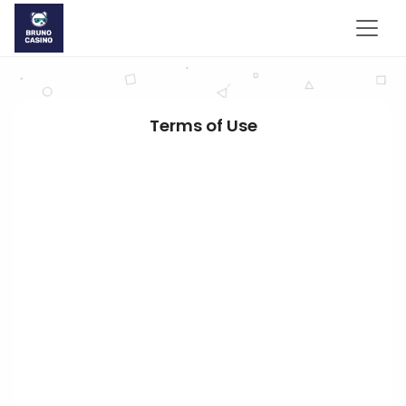
Terms of Use